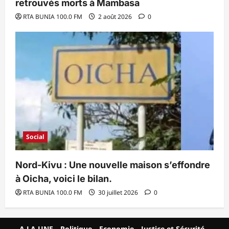
retrouvés morts à Mambasa
RTA BUNIA 100.0 FM
2 août 2026
0
Social
Nord-Kivu : Une nouvelle maison s’effondre
à Oicha, voici le bilan.
RTA BUNIA 100.0 FM
30 juillet 2026
0
A LA UNE
Politique
Economie
Justice et Sécurité