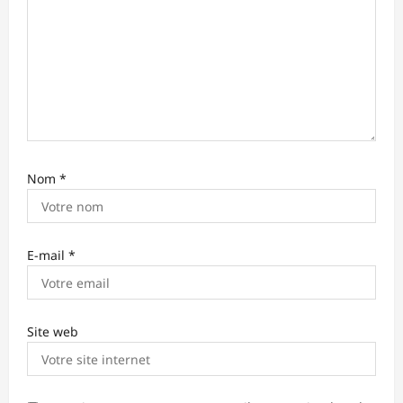
c
l
e
Nom
*
E-mail
*
Site web