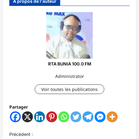
À propos de l'auteur
RTA BUNIA 100.0 FM
Administrator
Voir toutes les publications
Partager
N
Précédent :