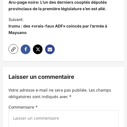
a
Aru-page noire: L’un des derniers cooptés députés
v
provinciaux de la première législature s’en est allé.
i
Suivant:
Irumu : des «vrais-faux ADF» coincés par l’armée à
g
Mayuano
a
t
i
o
n
Laisser un commentaire
d
’
Votre adresse e-mail ne sera pas publiée.
Les champs
obligatoires sont indiqués avec
*
a
r
Commentaire
*
t
i