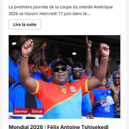
La première journée de la coupe du monde Amérique
2026 va s’ouvrir mercredi 17 juin dans le...
En
Lire la suite
savoir
plus
sur
RDC-
Portugal
:
Christiano
Ronaldo
face
aux
Léopards
ce
mercredi,
voici
l’heure
du
choc.
Service
Social
Mondial 2026 : Félix Antoine Tshisekedi