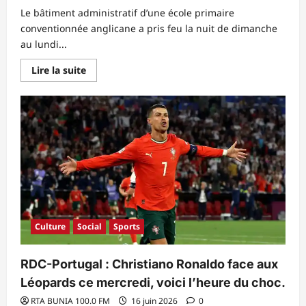
Le bâtiment administratif d’une école primaire
conventionnée anglicane a pris feu la nuit de dimanche
au lundi...
En
Lire la suite
savoir
plus
sur
Nord-
Kivu/Beni
:
Archives
et
matériels
consumés
dans
un
incendie
d’une
école.
Culture
Social
Sports
RDC-Portugal : Christiano Ronaldo face aux
Léopards ce mercredi, voici l’heure du choc.
RTA BUNIA 100.0 FM
16 juin 2026
0