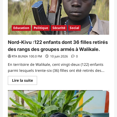
dans
le
recrutement
du
projet
THIMO.
Education
Politique
Sécurité
Social
Nord-Kivu :122 enfants dont 36 filles retirés
des rangs des groupes armés à Walikale.
RTA BUNIA 100.0 FM
10 juin 2026
0
En territoire de Walikale, cent vingt-deux (122) enfants
parmi lesquels trente-six (36) filles ont été retirés des...
En
Lire la suite
savoir
plus
sur
Nord-
Kivu
:122
enfants
dont
36
filles