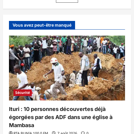
pont
publications
Ituri
2
:
Le
trafic
Vous avez peut-être manqué
coupé
entre
Mambasa
et
Beni.
Sécurité
Ituri : 10 personnes découvertes déjà
égorgées par des ADF dans une église à
Mambasa
RTA BUNIA 100.0 FM
7 août 2026
0