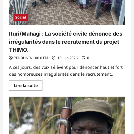
Social
Ituri/Mahagi : La société civile dénonce des
irrégularités dans le recrutement du projet
THIMO.
RTA BUNIA 100.0 FM
10 juin 2026
0
A ces jours, des voix s’élèvent pour dénoncer haut et fort
des nombreuses irrégularités dans le recrutement...
En
Lire la suite
savoir
plus
sur
Ituri/Mahagi
:
La
société
civile
dénonce
des
irrégularités