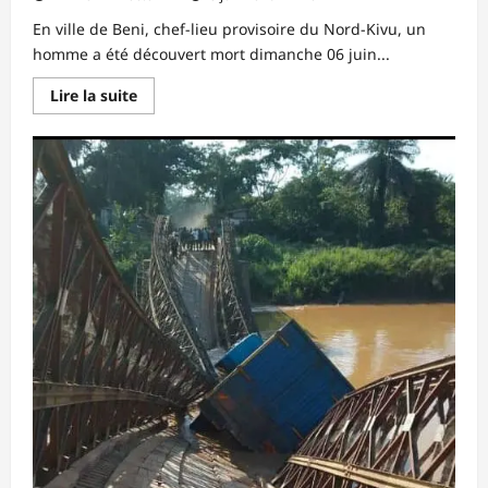
En ville de Beni, chef-lieu provisoire du Nord-Kivu, un
homme a été découvert mort dimanche 06 juin...
En
Lire la suite
savoir
plus
sur
Nord-
Kivu/Beni
:
Un
homme
découvert
mort
après
4
jours
de
disparition.