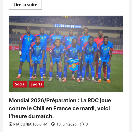
En
Lire la suite
savoir
plus
sur
Ituri
:
Offensive
judiciaire
contre
la
désinformation
sur
Ebola
–
La
Procureure
Générale
Eudoxie
Maswama
tape
Social
Sports
du
poing
sur
la
Mondial 2026/Préparation : La RDC joue
table.
contre le Chili en France ce mardi, voici
l’heure du match.
RTA BUNIA 100.0 FM
10 juin 2026
0