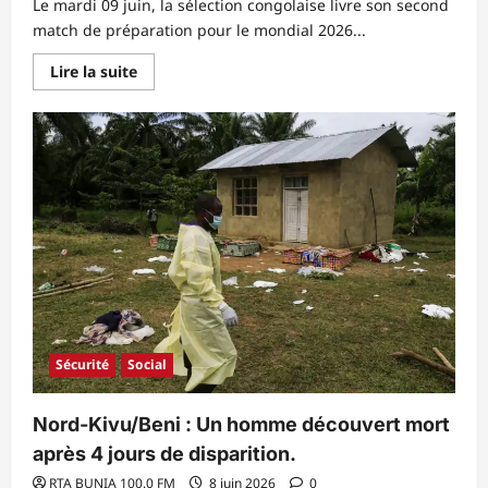
Le mardi 09 juin, la sélection congolaise livre son second
match de préparation pour le mondial 2026...
En
Lire la suite
savoir
plus
sur
Mondial
2026/Préparation
:
La
RDC
joue
contre
le
Chili
en
France
ce
mardi,
voici
l’heure
du
Sécurité
Social
match.
Nord-Kivu/Beni : Un homme découvert mort
après 4 jours de disparition.
RTA BUNIA 100.0 FM
8 juin 2026
0