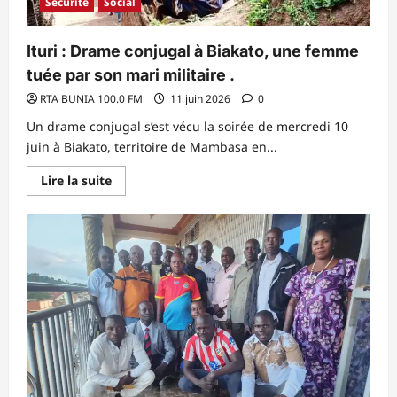
Sécurité
Social
Ituri : Drame conjugal à Biakato, une femme
tuée par son mari militaire .
RTA BUNIA 100.0 FM
11 juin 2026
0
Un drame conjugal s’est vécu la soirée de mercredi 10
juin à Biakato, territoire de Mambasa en...
En
Lire la suite
savoir
plus
sur
Ituri
:
Drame
conjugal
à
Biakato,
une
femme
tuée
par
son
mari
militaire
.