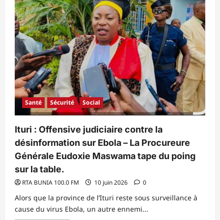
retirés
des
rangs
des
groupes
armés
à
Walikale.
Santé
Sécurité
Social
Ituri : Offensive judiciaire contre la
désinformation sur Ebola – La Procureure
Générale Eudoxie Maswama tape du poing
sur la table.
RTA BUNIA 100.0 FM
10 juin 2026
0
Alors que la province de l’Ituri reste sous surveillance à
cause du virus Ebola, un autre ennemi...