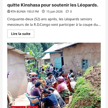
quitte Kinshasa pour soutenir les Léopards.
RTA BUNIA 100.0 FM
15 juin 2026
0
Cinquante-deux (52) ans après, les Léopards seniors
messieurs de la R.D.Congo vont participer à la coupe du...
En
Lire la suite
savoir
plus
sur
Mondial
2026
:
Félix
Antoine
Tshisekedi
quitte
Kinshasa
pour
soutenir
les
Léopards.