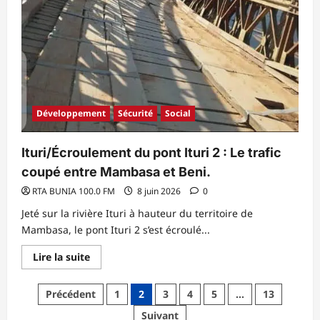
Développement
Sécurité
Social
Ituri/Écroulement du pont Ituri 2 : Le trafic
coupé entre Mambasa et Beni.
RTA BUNIA 100.0 FM
8 juin 2026
0
Jeté sur la rivière Ituri à hauteur du territoire de
Mambasa, le pont Ituri 2 s’est écroulé...
En
Lire la suite
savoir
plus
sur
Pagination
Précédent
1
2
3
4
5
…
13
Ituri/
Écroulement
des
Suivant
du