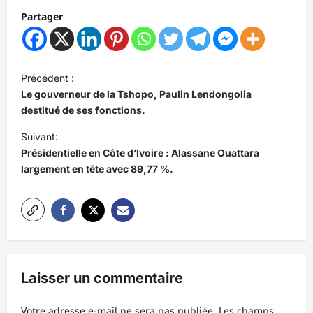
Partager
N
Précédent :
a
Le gouverneur de la Tshopo, Paulin Lendongolia
v
destitué de ses fonctions.
i
Suivant:
Présidentielle en Côte d’Ivoire : Alassane Ouattara
g
largement en tête avec 89,77 %.
a
t
i
o
n
Laisser un commentaire
d
’
Votre adresse e-mail ne sera pas publiée.
Les champs