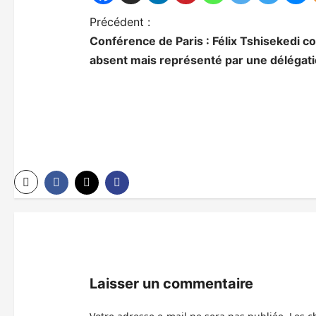
N
Précédent :
Conférence de Paris : Félix Tshisekedi 
a
absent mais représenté par une délégati
v
i
g
a
t
i
o
n
d
Laisser un commentaire
’